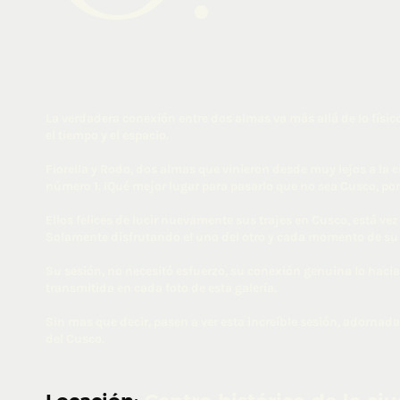
La verdadera conexión entre dos almas va más allá de lo físico
el tiempo y el espacio.
Fiorella y Rodo, dos almas que vinieron desde muy lejos a la 
número 1. ¡Qué mejor lugar para pasarlo que no sea Cusco, po
Ellos felices de lucir nuevamente sus trajes en Cusco, está vez
Solamente disfrutando el uno del otro y cada momento de su 
Su sesión, no necesitó esfuerzo, su conexión genuina lo hacia
transmitida en cada foto de esta galería.
Sin mas que decir, pasen a ver esta increíble sesión, adornada 
del Cusco.