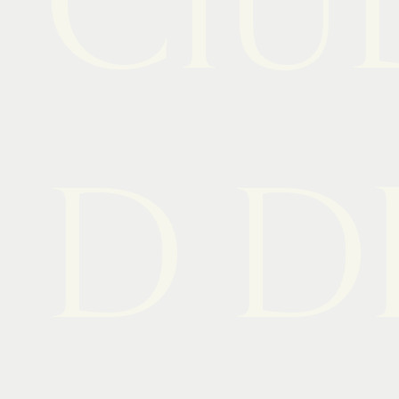
CIU
D D