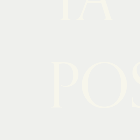
TA
PO