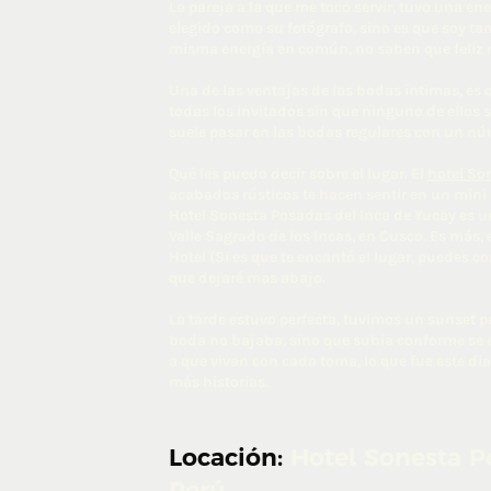
La pareja a la que me tocó servir, tuvo una en
elegido como su fotógrafo, sino es que soy ta
misma energía en común, no saben que feliz 
Una de las ventajas de las bodas íntimas, es
todas los invitados sin que ninguno de ellos
suele pasar en las bodas regulares con un nú
Qué les puedo decir sobre el lugar. El
hotel So
acabados rústicos te hacen sentir en un mini
Hotel Sonesta Posadas del Inca de Yucay es u
Valle Sagrado de los Incas, en Cusco. Es más,
Hotel (Si es que te encantó el lugar, puedes c
que dejaré mas abajo.
La tarde estuvo perfecta, tuvimos un sunset pr
boda no bajaba, sino que subía conforme se d
a que vivan con cada toma, lo que fue este d
más historias.
Locación:
Hotel Sonesta P