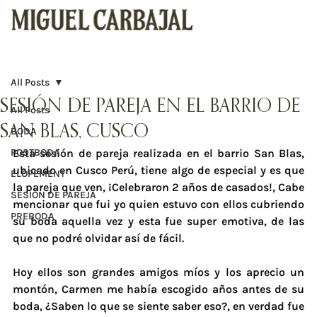
All Posts
SESIÓN DE PAREJA EN EL BARRIO DE
All Posts
SAN BLAS, CUSCO
BODA
POSTBODA
Esta sesión de pareja realizada en el barrio San Blas, 
ubicado en Cusco Perú, tiene algo de especial y es que 
ELOPEMENT
la pareja que ven, ¡Celebraron 2 años de casados!, Cabe 
SESIÓN DE PAREJA
mencionar que fui yo quien estuvo con ellos cubriendo 
PREBODA
su boda aquella vez y esta fue super emotiva, de las 
que no podré olvidar así de fácil. 
Hoy ellos son grandes amigos míos y los aprecio un 
montón, Carmen me había escogido años antes de su 
boda, ¿Saben lo que se siente saber eso?, en verdad fue 