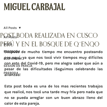
All Posts
POST BODA REALIZADA EN CUSCO
All Posts
PERÚ Y EN EL BOSQUE DE Q´ENQO
BODA
POSTBODA
Después de mucho tiempo me encuentro posteando 
por aquí, ya que nos tocó vivir tiempos muy difíciles 
ELOPEMENT
con esto del Covid-19, pero me alegra saber que aún a 
SESIÓN DE PAREJA
pesar de las dificultades ¡Seguimos celebrando las 
PREBODA
alianzas!
Esta post boda es una de los mas recientes trabajos 
que realicé, nos tocó una tarde muy fría pero nada que 
no se pueda arreglar con un buen abrazo lleno del 
calor de esta pareja.