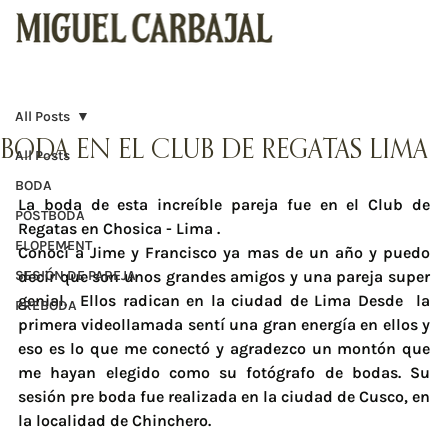
All Posts
BODA EN EL CLUB DE REGATAS LIMA
All Posts
BODA
La boda de esta increíble pareja fue en el Club de 
POSTBODA
Regatas en Chosica - Lima .
ELOPEMENT
Conocí a Jime y Francisco ya mas de un año y puedo 
SESIÓN DE PAREJA
decir que son unos grandes amigos y una pareja super 
genial.  Ellos radican en la ciudad de Lima Desde  la 
PREBODA
primera videollamada sentí una gran energía en ellos y 
eso es lo que me conectó y agradezco un montón que 
me hayan elegido como su fotógrafo de bodas. Su 
sesión pre boda fue realizada en la ciudad de Cusco, en 
la localidad de Chinchero.